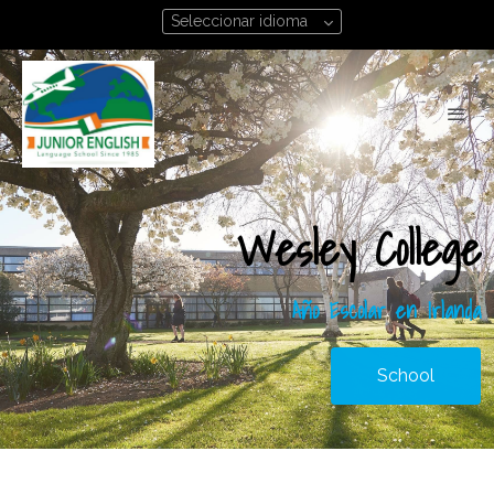
Seleccionar idioma
Wesley College
Año Escolar en Irlanda
School