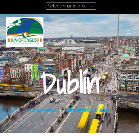
Seleccionar idioma
Dublín
Excursiones
/
Campamento Irlanda