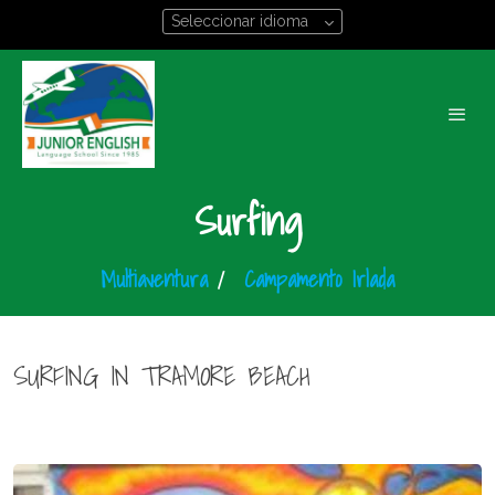
Seleccionar idioma
Surfing
Multiaventura
/
Campamento Irlada
SURFING IN TRAMORE BEACH