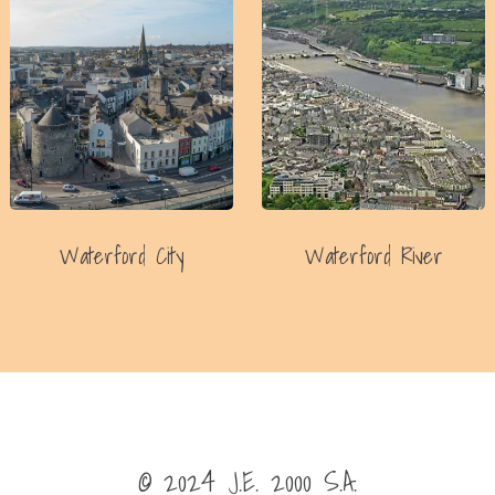
Waterford City
Waterford River
© 2024
J.E. 2000 S.A.