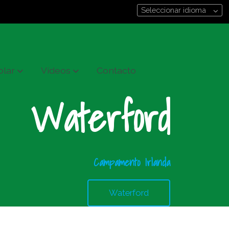
Seleccionar idioma
olar
Vídeos
Contacto
Waterford
Campamento Irlanda
Waterford